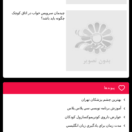
چیدمان سرویس خواب در اتاق کوچک
چگونه باید باشد؟
پيوندها
بهترين چشم پزشكان تهران
آموزش برنامه نويسي سي پلاس پلاس
عوارض داروي كوتريموكسازول كودكان
مدت زمان براي يادگيري زبان انگليسي