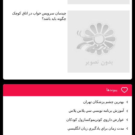
چیدمان سرویس خواب در اتاق کوچک
چگونه باید باشد؟
پيوندها
بهترين چشم پزشكان تهران
آموزش برنامه نويسي سي پلاس پلاس
عوارض داروي كوتريموكسازول كودكان
مدت زمان براي يادگيري زبان انگليسي