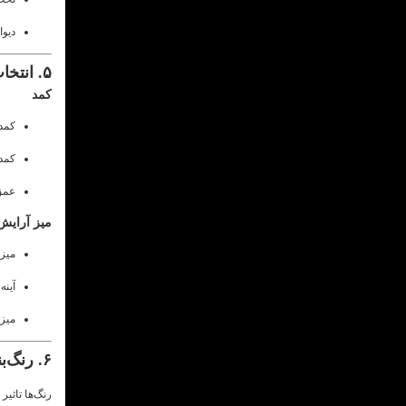
دیوا
۵. انتخاب کمد و میز آرایش مناسب
کمد
کمد 
کمده
عمق کمد بی
میز آرایش
میز 
آینه
میز 
۶. رنگ‌بندی سرویس خواب ام دی اف
رنگ‌ها تاثیر