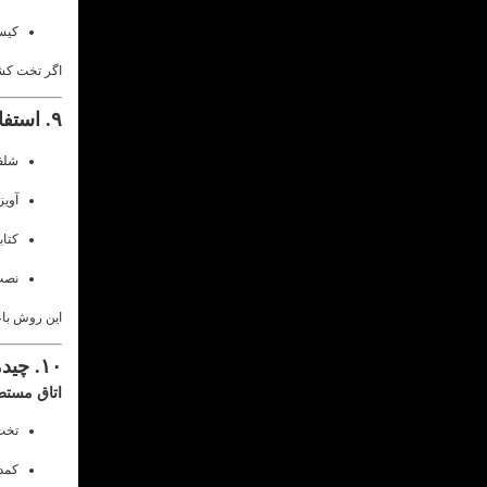
کیس
اگر تخت کشو
۹. استفاده هوشمند از دیوارها
شلف‌
آویز
کتاب
نصب
این روش باع
۱۰. چیدمان سرویس خواب در اتاق مستطیلی و مربعی
اتاق مستط
تخت
کمد 