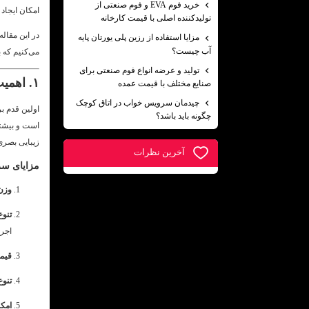
خرید فوم EVA و فوم صنعتی از
امکان ایجاد
تولیدکننده اصلی با قیمت کارخانه
در این مقال
مزایا استفاده از رزین پلی یورتان پایه
آب چیست؟
می‌کنیم که 
تولید و عرضه انواع فوم صنعتی برای
۱. اهمیت انتخاب سرویس خواب مناسب
صنایع مختلف با قیمت عمده
چیدمان سرویس خواب در اتاق کوچک
اولین قدم 
چگونه باید باشد؟
است و بیشتر
زیبایی بصری
آخرين نظرات
مزایای سر
وزن 
تنو
اجرا
قیم
تنو
امک