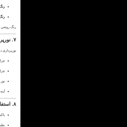
رنگ
رنگ‌
رنگ روشن با
۷. نورپردازی هوشمندانه
نورپردازی د
چرا
چراغ
نور
آینه
۸. استفاده از فضای زیر تخت
باکس
نظم