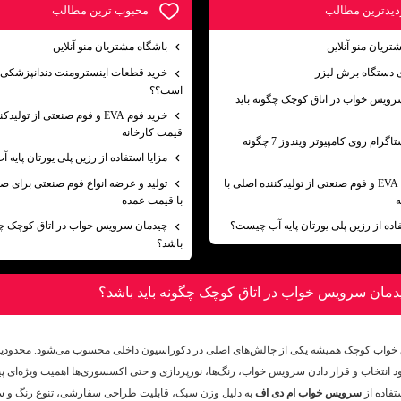
زديدترين مطالب
محبوب ترين مطالب
تریان منو آنلاین
باشگاه مشتریان منو آنلاین
ی دستگاه برش لیزر
خرید قطعات اینسترومنت دندانپزشکی 
است؟؟
رویس خواب در اتاق کوچک چگونه باید
خرید فوم EVA و فوم صنعتی از تولی
قیمت کارخانه
نصب اینستاگرام روی کامپیوتر ویندوز 7 چگونه
مزایا استفاده از رزین پلی یورتان پایه
خرید فوم EVA و فوم صنعتی از تولیدکننده اصلی با
تولید و عرضه انواع فوم صنعتی برای ص
ه
با قیمت عمده
فاده از رزین پلی یورتان پایه آب چیست؟
چیدمان سرویس خواب در اتاق کوچک چگو
باشد؟
دمان سرویس خواب در اتاق کوچک چگونه باید باشد؟
ق خواب کوچک همیشه یکی از چالش‌های اصلی در دکوراسیون داخلی محسوب می‌شود. محدودی
 انتخاب و قرار دادن سرویس خواب، رنگ‌ها، نورپردازی و حتی اکسسوری‌ها اهمیت ویژه‌ای پیدا
تفاده از
سرویس خواب ام دی اف
به دلیل وزن سبک، قابلیت طراحی سفارشی، تنوع رنگ و س