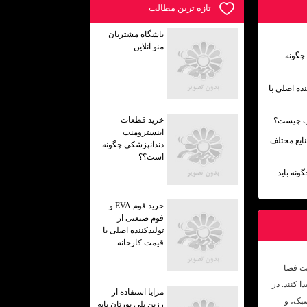
تازه ترين مطالب
باشگاه مشتریان
منو آنلاین
چگونه
دکننده اصلی با
خرید قطعات
 آب چیست؟
اینسترومنت
نایع مختلف
دندانپزشکی چگونه
است؟؟
نه باید
خرید فوم EVA و
فوم صنعتی از
تولیدکننده اصلی با
قیمت کارخانه
ت فضا
 کنند. در
مزایا استفاده از
بک، و
رزین پلی یورتان پایه