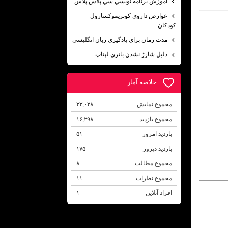
آموزش برنامه نويسي سي پلاس پلاس
عوارض داروي كوتريموكسازول
كودكان
مدت زمان براي يادگيري زبان انگليسي
دليل شارژ نشدن باتري لپتاپ
خلاصه آمار
مجموع نمایش‌
۳۳,۰۲۸
مجموع بازدید
۱۶,۲۹۸
بازدید امروز
۵۱
بازدید دیروز
۱۷۵
مجموع مطالب
۸
مجموع نظرات
۱۱
افراد آنلاین
۱