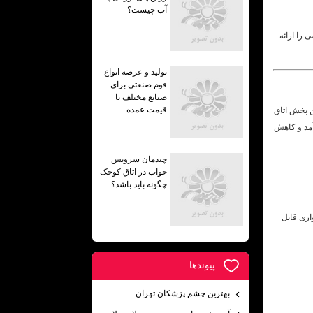
آب چیست؟
 را ارائه
تولید و عرضه انواع
فوم صنعتی برای
صنایع مختلف با
قیمت عمده
 بخش اتاق
آمد و کاهش
چیدمان سرویس
خواب در اتاق کوچک
چگونه باید باشد؟
اری قابل
پيوندها
بهترين چشم پزشكان تهران