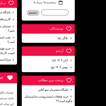
پنجشنبه ۱۵ مرداد ۰۵
پربا
باشگاه مش
کاربردها
چیدمان س
نويسندگان
باشد؟
بلاگر
(۸)
است؟
آرشيو
قیمت کارخان
مزایا است
آبان ۱۴۰۴
(۳)
بهمن ۱۴۰۴
(۵)
چی
پربحث ترين مطالب
باشگاه مشتریان منو آنلاین
چیدمان اتا
خرید قطعات اینسترومنت دندانپزشکی
باعث می‌شود
چگونه است؟؟
این میان، اس