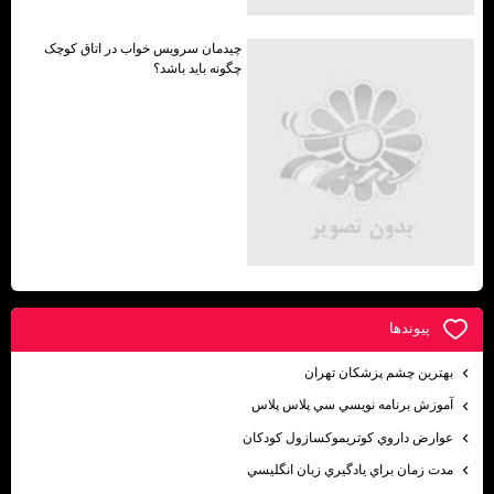
چیدمان سرویس خواب در اتاق کوچک
چگونه باید باشد؟
پيوندها
بهترين چشم پزشكان تهران
آموزش برنامه نويسي سي پلاس پلاس
عوارض داروي كوتريموكسازول كودكان
مدت زمان براي يادگيري زبان انگليسي